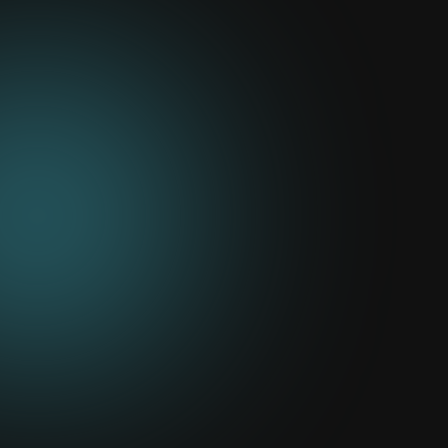
limiento asegurado
 normativas vigentes
Reducción de ries
de sanciones y contingencias