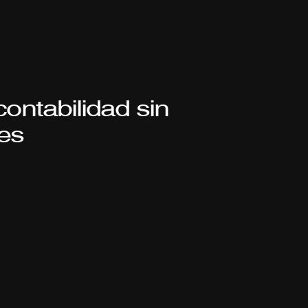
ontabilidad sin 
es
cemos
un
servicio
contable
integral
que
combina
ficación
para
agregar
valor
al
negocio.
Nos
a
confección
de
estados
contables
y
liquidación
de
ro
fiscal
y
la
atención
de
auditorías.