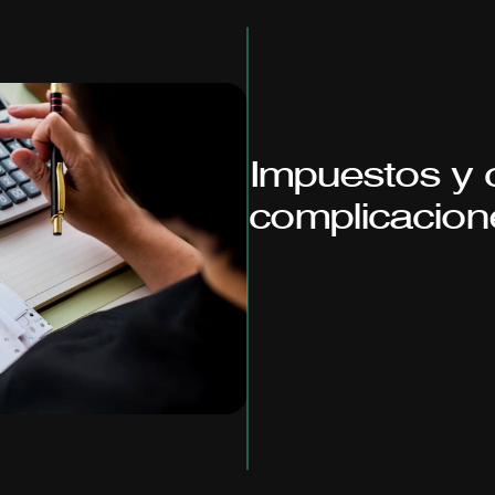
Impuestos y c
complicacion
En
Gestión
Compartida
ofre
cumplimiento,
análisis
y
plani
ocupamos
de
todo:
desde
l
impuestos,
hasta
el
recupe