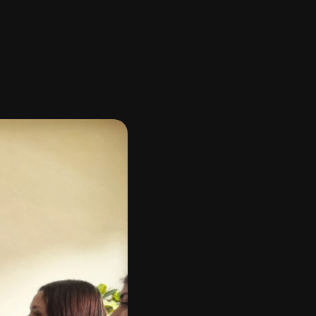
gos
y