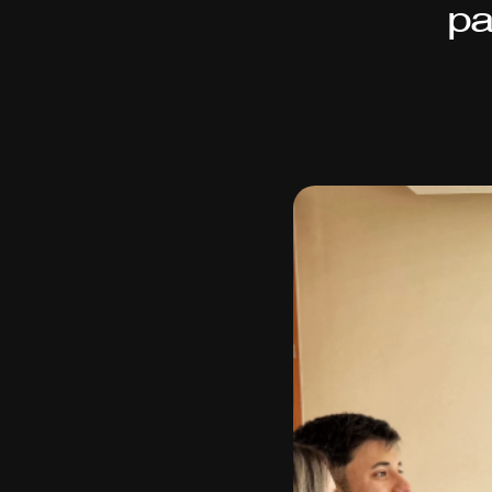
pa
Ases
cobe
patr