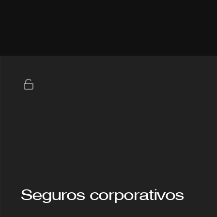
D
Diseñamos
soluciones
a
medida
p
Seguros corporativos