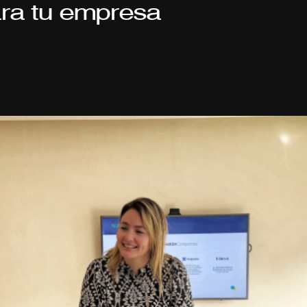
ra tu empresa
oramos
a
organizaciones
y
personas
en
la
gestión
de
ries
rturas
,
con
expertise
técnico,
enfocados
en
proteger
el
imonio
y
consolidar
relaciones
de
confianza.