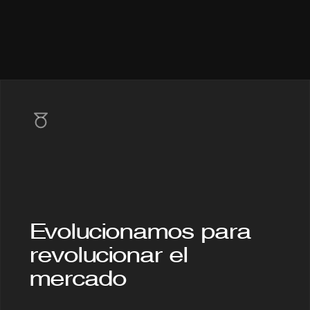
e
ra
para
cada
segmento
y
necesidad
Evolucionamos para 
revolucionar el 
mercado