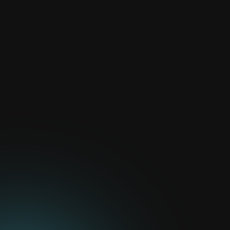
Datos
impactantes
#1