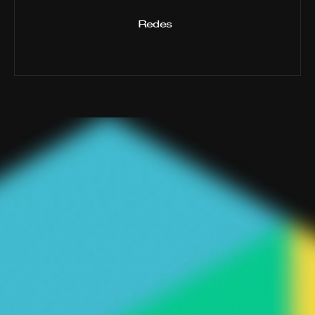
Redes
CONTACTO
Gestionamos
el
presente
para
construir
el
futuro