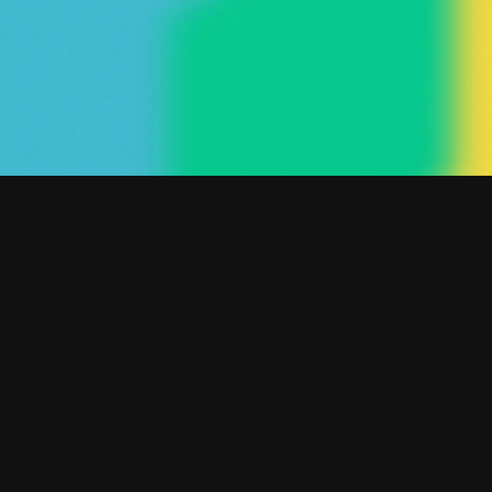
Patagones 2550 (C1282ACD)
Capital Federal · Buenos Aires, Argentina
gerenciacomercial@gcgestion.com.ar
Contáctanos
ACCESOS
Acceso a proveedores
Trabajá con nosotros
Menú
Nosotros
Soluciones